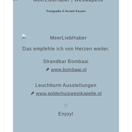
Fotografie © Annett Kauert
Das empfehle ich von Herzen weiter.
Strandbar Bombaai
⇗
www.bombaai.nl
Leuchtturm Ausstellungen
⇗
www.polderhuiswestkapelle.nl
♡
Enjoy!