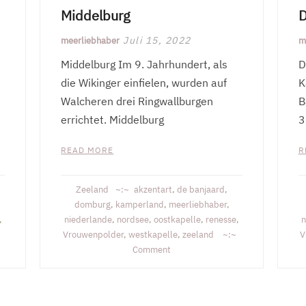
Middelburg
D
Juli 15, 2022
meerliebhaber
m
Middelburg Im 9. Jahrhundert, als
D
die Wikinger einfielen, wurden auf
K
Walcheren drei Ringwallburgen
B
errichtet. Middelburg
3
READ MORE
R
Zeeland
akzentart
,
de banjaard
,
domburg
,
kamperland
,
meerliebhaber
,
,
niederlande
,
nordsee
,
oostkapelle
,
renesse
,
n
Vrouwenpolder
,
westkapelle
,
zeeland
V
on
Comment
Middelburg