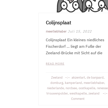
Colijnsplaat
Juli 15, 2022
meerliebhaber
Colijnsplaat Ein kleines niedliches
Fischerdorf … liegt am Fuße der
Zeeland-Brücke mit Sicht auf die
READ MORE
Zeeland
akzentart
,
de banjaard
,
domburg
,
kamperland
,
meerliebhaber
,
niederlande
,
nordsee
,
oostkapelle
,
renesse
Vrouwenpolder
,
westkapelle
,
zeeland
on
Comment
Colijnsplaat