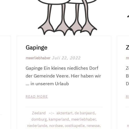
Gapinge
Z
Juli 22, 2022
meerliebhaber
m
Gapinge Ein kleines niedliches Dorf
Z
der Gemeinde Veere. Hier haben wir
B
… in unserem Urlaub
D
READ MORE
R
Zeeland
akzentart
,
de banjaard
,
domburg
,
kamperland
,
meerliebhaber
,
niederlande
,
nordsee
,
oostkapelle
,
renesse
,
n