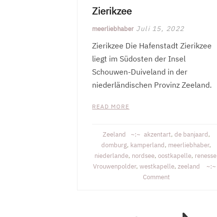
Zierikzee
Juli 15, 2022
meerliebhaber
Zierikzee Die Hafenstadt Zierikzee
liegt im Südosten der Insel
Schouwen-Duiveland in der
niederländischen Provinz Zeeland.
READ MORE
Zeeland
akzentart
,
de banjaard
,
domburg
,
kamperland
,
meerliebhaber
,
niederlande
,
nordsee
,
oostkapelle
,
renesse
Vrouwenpolder
,
westkapelle
,
zeeland
on
Comment
Zierikzee