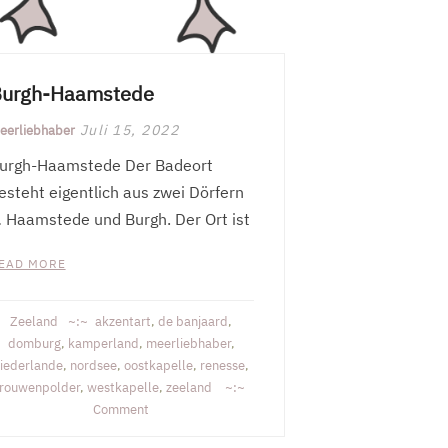
urgh-Haamstede
Juli 15, 2022
eerliebhaber
urgh-Haamstede Der Badeort
esteht eigentlich aus zwei Dörfern
 Haamstede und Burgh. Der Ort ist
EAD MORE
Zeeland
akzentart
,
de banjaard
,
domburg
,
kamperland
,
meerliebhaber
,
iederlande
,
nordsee
,
oostkapelle
,
renesse
,
rouwenpolder
,
westkapelle
,
zeeland
on
Comment
Burgh-