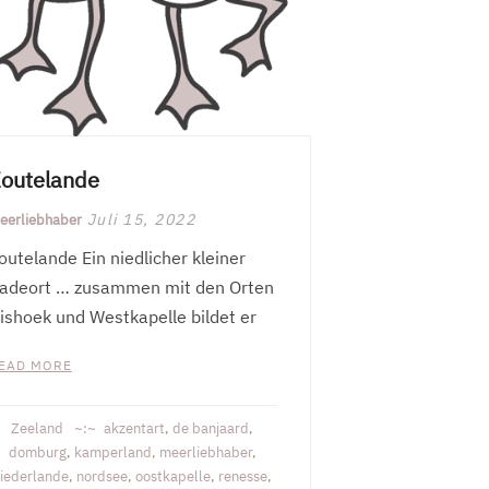
outelande
Juli 15, 2022
eerliebhaber
outelande Ein niedlicher kleiner
adeort … zusammen mit den Orten
ishoek und Westkapelle bildet er
EAD MORE
Zeeland
akzentart
,
de banjaard
,
domburg
,
kamperland
,
meerliebhaber
,
iederlande
,
nordsee
,
oostkapelle
,
renesse
,