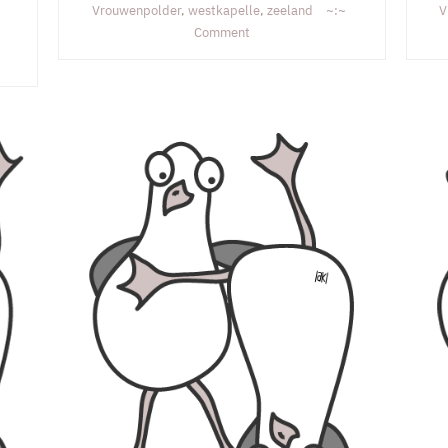
Vrouwenpolder
,
westkapelle
,
zeeland
V
on
Comment
d
Gapinge