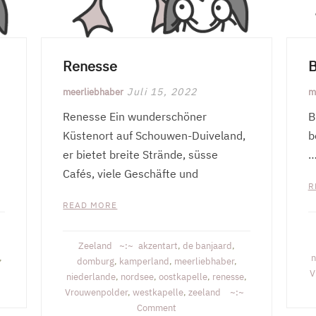
Renesse
B
Juli 15, 2022
meerliebhaber
m
Renesse Ein wunderschöner
B
Küstenort auf Schouwen-Duiveland,
b
er bietet breite Strände, süsse
…
Cafés, viele Geschäfte und
R
READ MORE
Zeeland
akzentart
,
de banjaard
,
,
n
domburg
,
kamperland
,
meerliebhaber
,
V
niederlande
,
nordsee
,
oostkapelle
,
renesse
,
Vrouwenpolder
,
westkapelle
,
zeeland
on
Comment