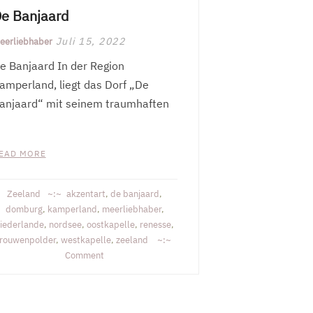
e Banjaard
Juli 15, 2022
eerliebhaber
e Banjaard In der Region
amperland, liegt das Dorf „De
anjaard“ mit seinem traumhaften
EAD MORE
Zeeland
akzentart
,
de banjaard
,
domburg
,
kamperland
,
meerliebhaber
,
iederlande
,
nordsee
,
oostkapelle
,
renesse
,
rouwenpolder
,
westkapelle
,
zeeland
on
Comment
De
Banjaard