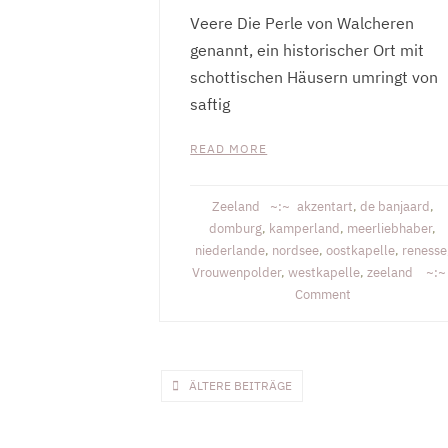
Veere Die Perle von Walcheren
genannt, ein historischer Ort mit
schottischen Häusern umringt von
saftig
READ MORE
Zeeland
akzentart
,
de banjaard
,
domburg
,
kamperland
,
meerliebhaber
,
niederlande
,
nordsee
,
oostkapelle
,
renesse
Vrouwenpolder
,
westkapelle
,
zeeland
on
Comment
Veere
Beitragsnavigation
ÄLTERE BEITRÄGE