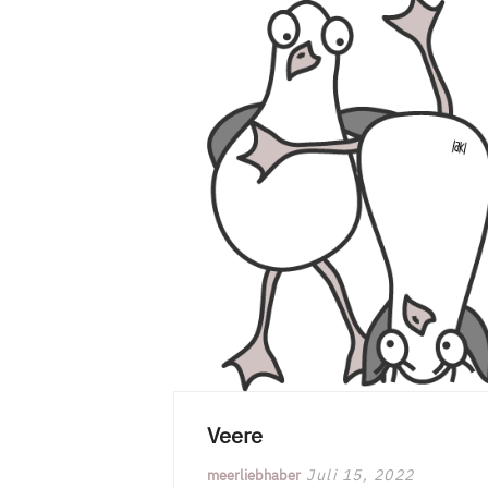
Veere
Juli 15, 2022
meerliebhaber