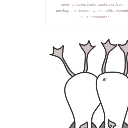
meerliebhaber
,
niederlande
,
nordsee
,
oostkapelle
,
renesse
,
westkapelle
,
zeelan
zu
1 Kommentar
Dishoek