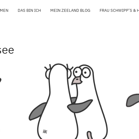
MMEN
DAS BIN ICH
MEIN ZEELAND BLOG
FRAU SCHWIPP’S & 
see