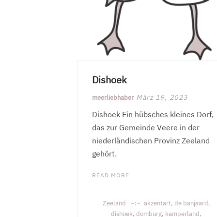
Dishoek
März 19, 2023
meerliebhaber
Dishoek Ein hübsches kleines Dorf,
das zur Gemeinde Veere in der
niederländischen Provinz Zeeland
gehört.
READ MORE
Zeeland
akzentart
,
de banjaard
,
dishoek
,
domburg
,
kamperland
,