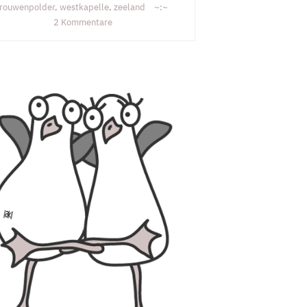
rouwenpolder
,
westkapelle
,
zeeland
zu
2 Kommentare
Zoutelande